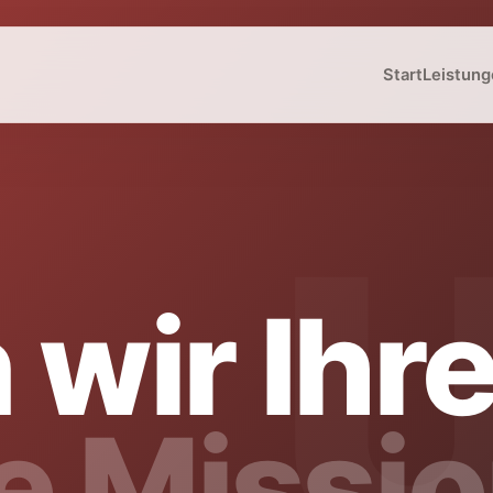
Start
Leistung
 wir Ihr
e Missio