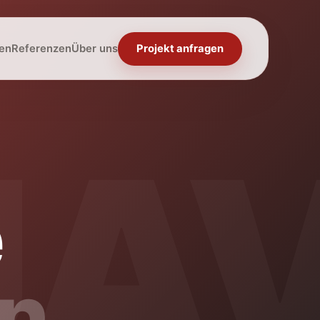
en
Referenzen
Über uns
Projekt anfragen
e
n.