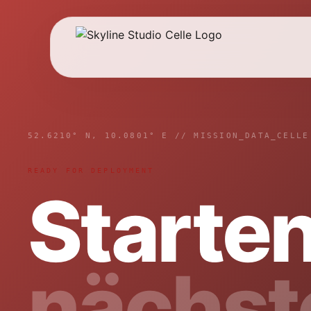
52.6210° N, 10.0801° E // MISSION_DATA_CELLE
READY FOR DEPLOYMENT
Starten
nächst