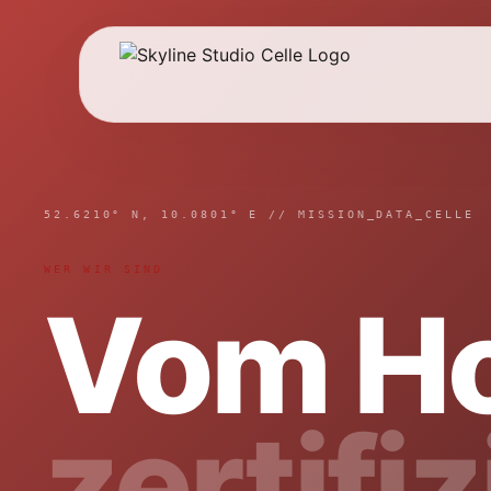
52.6210° N, 10.0801° E // MISSION_DATA_CELLE
WER WIR SIND
Vom H
zertifi