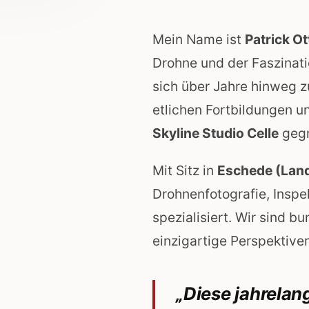
Mein Name ist
Patrick O
Drohne und der Faszinat
sich über Jahre hinweg z
etlichen Fortbildungen 
Skyline Studio Celle
gegr
Mit Sitz in
Eschede (Land
Drohnenfotografie, Insp
spezialisiert. Wir sind b
einzigartige Perspektive
„Diese jahrelan