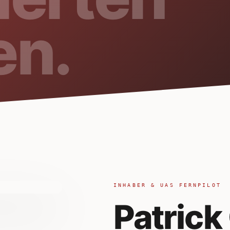
en.
INHABER & UAS FERNPILOT
Patrick