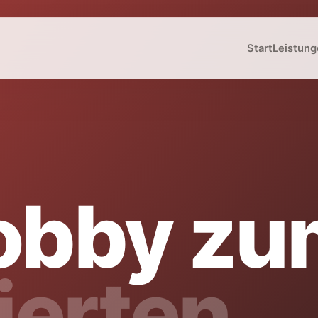
Start
Leistung
obby zu
zierten